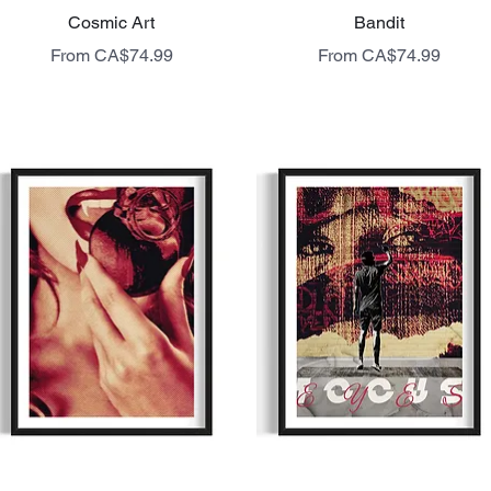
Quick View
Quick View
Cosmic Art
Bandit
Sale Price
Sale Price
From
CA$74.99
From
CA$74.99
livraison gratuite
livraison gratuite