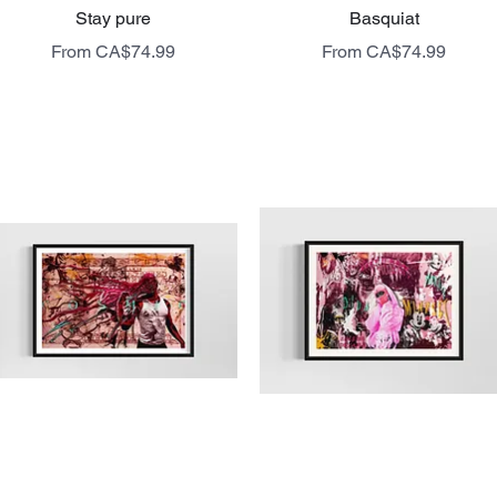
Quick View
Quick View
Stay pure
Basquiat
Sale Price
Sale Price
From
CA$74.99
From
CA$74.99
livraison gratuite
livraison gratuite