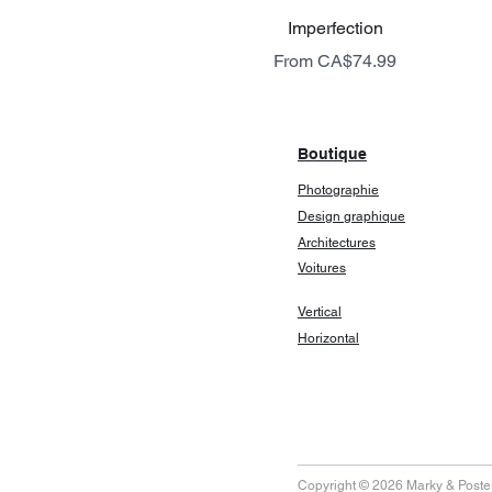
Quick View
Imperfection
Sale Price
From
CA$74.99
livraison gratuite
Boutique
Photographie
Design graphique
Architectures
Voitures
Vertical
Horizontal
Copyright © 2026 Marky & Poster