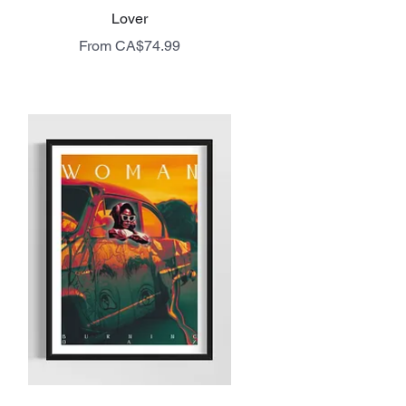
Quick View
Lover
Sale Price
From
CA$74.99
livraison gratuite