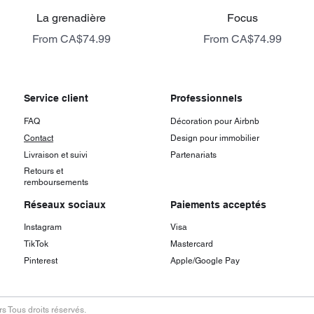
Quick View
Quick View
La grenadière
Focus
Sale Price
Sale Price
From
CA$74.99
From
CA$74.99
livraison gratuite
livraison gratuite
Service client
Professionnels
FAQ
Décoration pour Airbnb
Contact
Design pour immobilier
Livraison et suivi
Partenariats
Retours et
remboursements
Réseaux sociaux
Paiements acceptés
Instagram
Visa
TikTok
Mastercard
Pinterest
Apple/Google Pay
s Tous droits réservés.