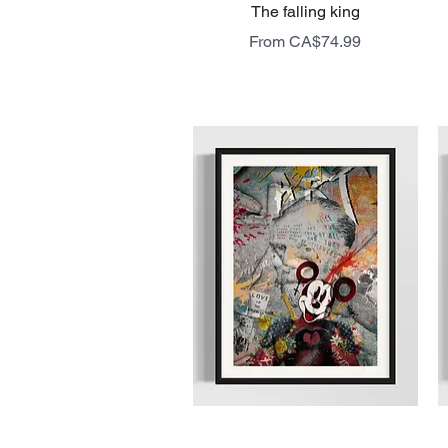
Quick View
The falling king
Sale Price
From
CA$74.99
livraison gratuite