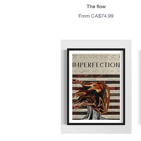
Quick View
The flow
Sale Price
From
CA$74.99
livraison gratuite