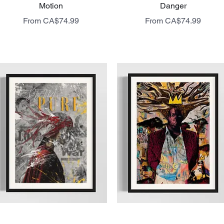
Quick View
Quick View
Motion
Danger
Sale Price
Sale Price
From
CA$74.99
From
CA$74.99
livraison gratuite
livraison gratuite