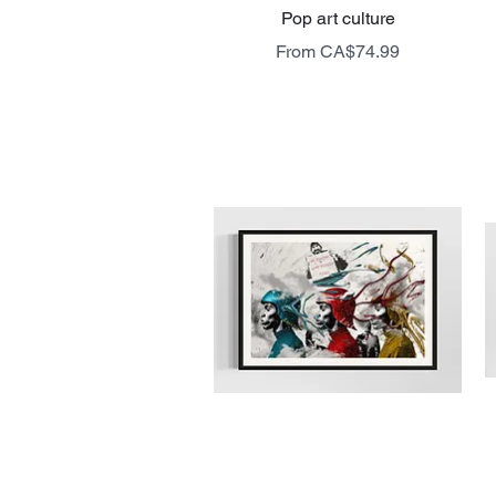
Quick View
Pop art culture
Sale Price
From
CA$74.99
livraison gratuite