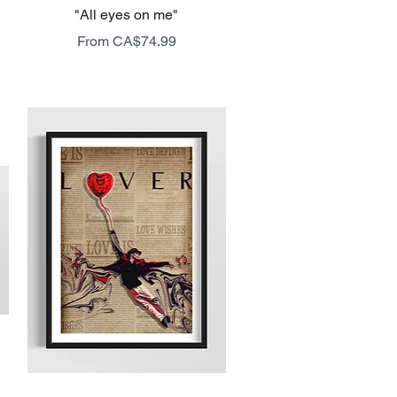
Quick View
"All eyes on me"
Sale Price
From
CA$74.99
livraison gratuite