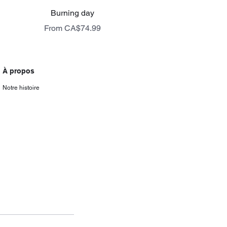
Quick View
Burning day
Sale Price
From
CA$74.99
livraison gratuite
À propos
Notre histoire