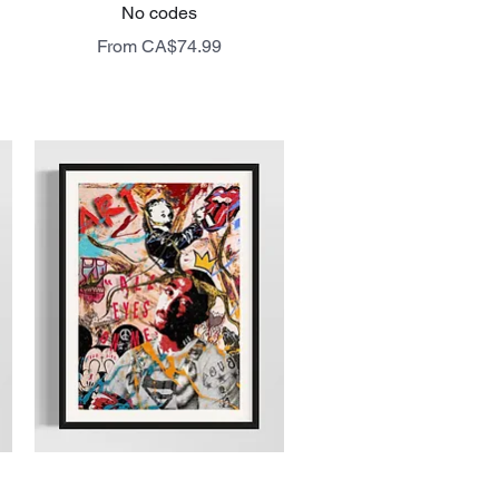
Quick View
No codes
Sale Price
From
CA$74.99
livraison gratuite