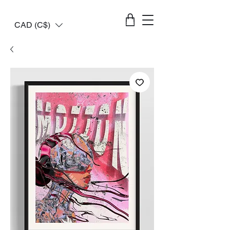
CAD (C$)