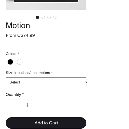
Motion
Sale
From
C$74.99
Price
livraison gratuite
Colors
*
Size in inches/centimeters
*
Quantity
*
Add to Cart