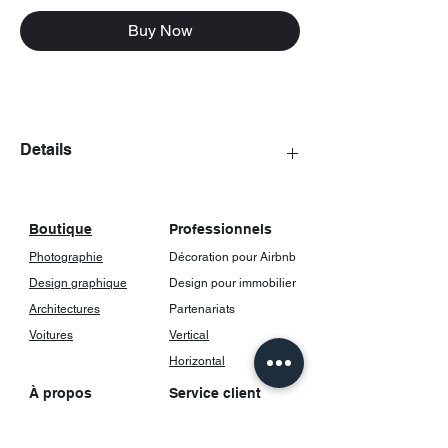
Buy Now
Details
The posters come with a frame, including
glass.
Boutique
Professionnels
Photographie
Décoration pour Airbnb
Design graphique
Design pour immobilier
Architectures
Partenariats
Voitures
Vertical
Horizontal
À propos
Service client
Notre histoire
FAQ
Contact