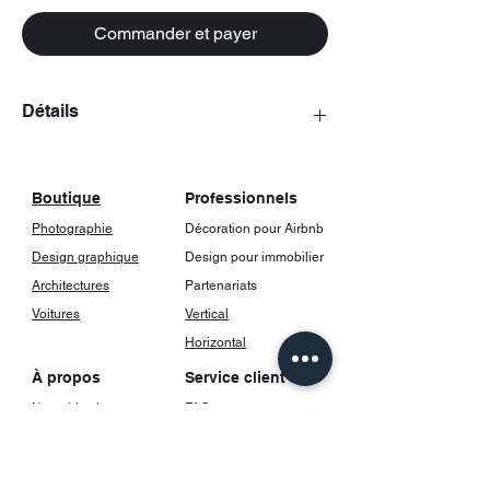
Commander et payer
Détails
Les posters viennent avec un cadrage,
incluant une vitre.
Boutique
Professionnels
Photographie
Décoration pour Airbnb
Design graphique
Design pour immobilier
Architectures
Partenariats
Voitures
Vertical
Horizontal
À propos
Service client
Notre histoire
FAQ
Contact
Livraison et suivi
Retours et