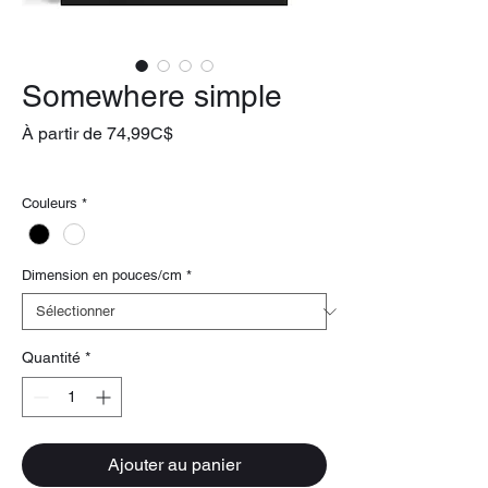
Somewhere simple
Prix
À partir de
74,99C$
promotionnel
livraison gratuite
Couleurs
*
Dimension en pouces/cm
*
Quantité
*
Ajouter au panier