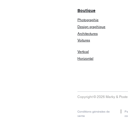
Boutique
Photographie
Design graphique
Architectures
Voitures
Vertical
Horizontal
Copyright © 2026 Marky & Poster
Conditions générales de
Po
vente
co