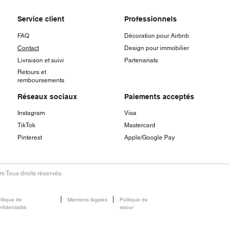
Service client
Professionnels
FAQ
Décoration pour Airbnb
Contact
Design pour immobilier
Livraison et suivi
Partenariats
Retours et
remboursements
Réseaux sociaux
Paiements acceptés
Instagram
Visa
TikTok
Mastercard
Pinterest
Apple/Google Pay
s Tous droits réservés.
litique de
Mentions légales
Politique de
nfidentialité
retour