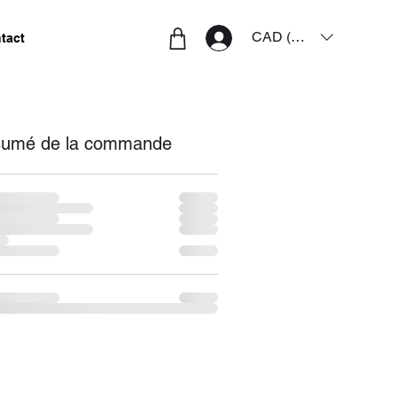
CAD (C$)
Connexion
tact
umé de la commande