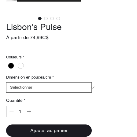
Lisbon's Pulse
Prix
À partir de
74,99C$
promotionnel
livraison gratuite
Couleurs
*
Dimension en pouces/cm
*
Quantité
*
Ajouter au panier