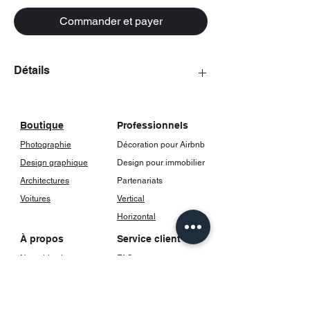
Commander et payer
Détails
Les posters viennent avec un cadrage,
incluant une vitre.
Boutique
Professionnels
Photographie
Décoration pour Airbnb
Design graphique
Design pour immobilier
Architectures
Partenariats
Voitures
Vertical
Horizontal
À propos
Service client
Notre histoire
FAQ
Contact
Livraison et suivi
Retours et