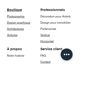
Les posters viennent avec un cadrage,
incluant une vitre.
Boutique
Professionnels
Photographie
Décoration pour Airbnb
Design graphique
Design pour immobilier
Architectures
Partenariats
Voitures
Vertical
Horizontal
À propos
Service client
Notre histoire
FAQ
Contact
Livraison et suivi
Retours et
Réseaux sociaux
remboursements
Instagram
TikTok
Paiements
acceptés
Pinterest
Visa
Mastercard