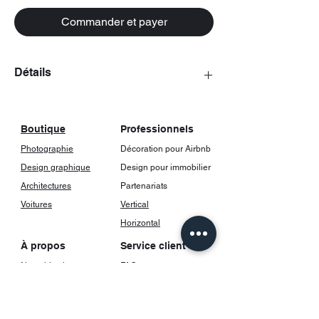
Commander et payer
Détails
Les posters viennent avec un cadrage,
incluant une vitre.
Boutique
Professionnels
Photographie
Décoration pour Airbnb
Design graphique
Design pour immobilier
Architectures
Partenariats
Voitures
Vertical
Horizontal
À propos
Service client
Notre histoire
FAQ
Contact
Livraison et suivi
Retours et