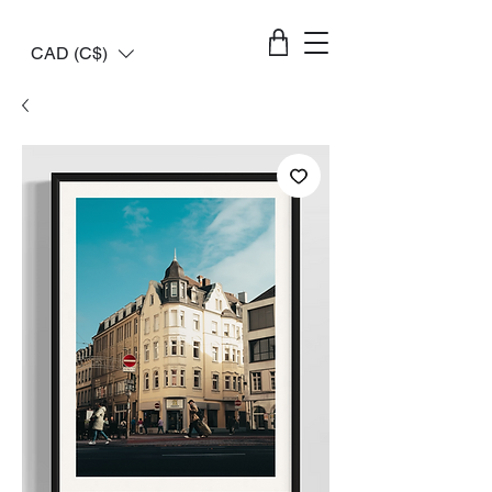
CAD (C$)