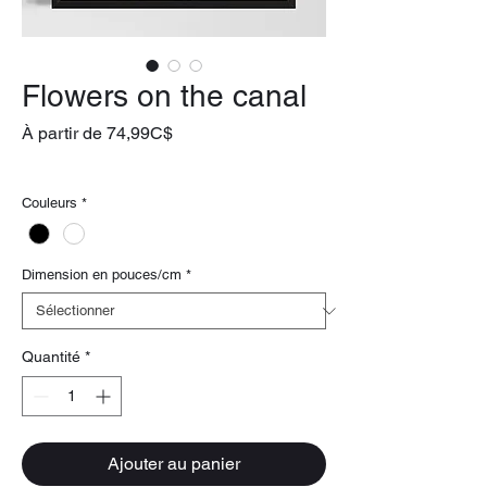
Flowers on the canal
Prix
À partir de
74,99C$
promotionnel
livraison gratuite
Couleurs
*
Dimension en pouces/cm
*
Quantité
*
Ajouter au panier