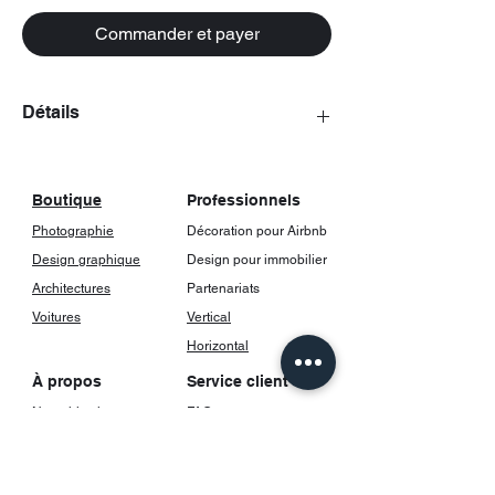
Commander et payer
Détails
Les posters viennent avec un cadrage,
incluant une vitre.
Boutique
Professionnels
Photographie
Décoration pour Airbnb
Design graphique
Design pour immobilier
Architectures
Partenariats
Voitures
Vertical
Horizontal
À propos
Service client
Notre histoire
FAQ
Contact
Livraison et suivi
Retours et