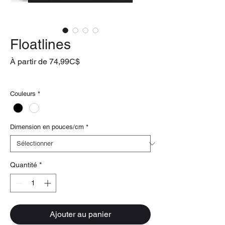
Floatlines
Prix
À partir de
74,99C$
promotionnel
livraison gratuite
Couleurs
*
Dimension en pouces/cm
*
Quantité
*
Ajouter au panier