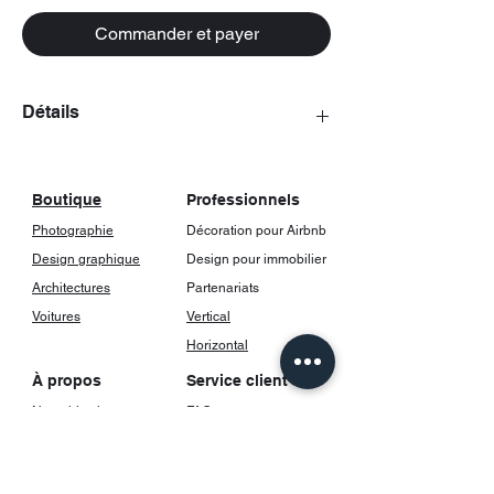
Commander et payer
Détails
Les posters viennent avec un cadrage,
incluant une vitre.
Boutique
Professionnels
Photographie
Décoration pour Airbnb
Design graphique
Design pour immobilier
Architectures
Partenariats
Voitures
Vertical
Horizontal
À propos
Service client
Notre histoire
FAQ
Contact
Livraison et suivi
Retours et