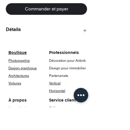
Commander et payer
Détails
Les posters viennent avec un cadrage,
incluant une vitre.
Boutique
Professionnels
Photographie
Décoration pour Airbnb
Design graphique
Design pour immobilier
Architectures
Partenariats
Voitures
Vertical
Horizontal
À propos
Service client
Notre histoire
FAQ
Contact
Livraison et suivi
Retours et