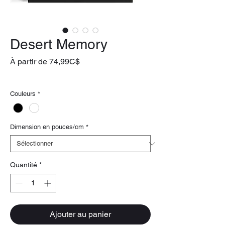
Desert Memory
Prix
À partir de
74,99C$
promotionnel
livraison gratuite
Couleurs
*
Dimension en pouces/cm
*
Quantité
*
Ajouter au panier