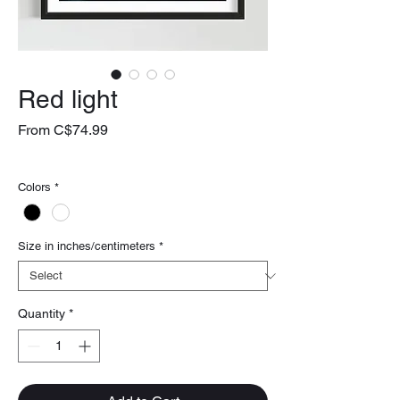
Red light
Sale
From
C$74.99
Price
livraison gratuite
Colors
*
Size in inches/centimeters
*
Quantity
*