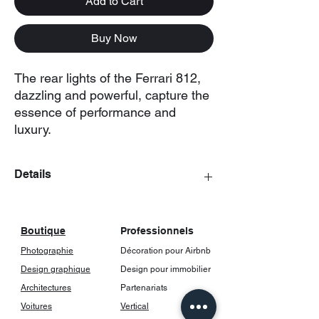
Add to Cart
Buy Now
The rear lights of the Ferrari 812,
dazzling and powerful, capture the
essence of performance and
luxury.
Details
The posters come with a frame, including
glass.
Boutique
Professionnels
Photographie
Décoration pour Airbnb
Design graphique
Design pour immobilier
Architectures
Partenariats
Voitures
Vertical