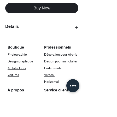
Buy Now
Details
The posters come with a frame, including
glass.
Boutique
Professionnels
Photographie
Décoration pour Airbnb
Design graphique
Design pour immobilier
Architectures
Partenariats
Voitures
Vertical
Horizontal
À propos
Service client
Notre histoire
FAQ
Contact
Livraison et suivi
Retours et