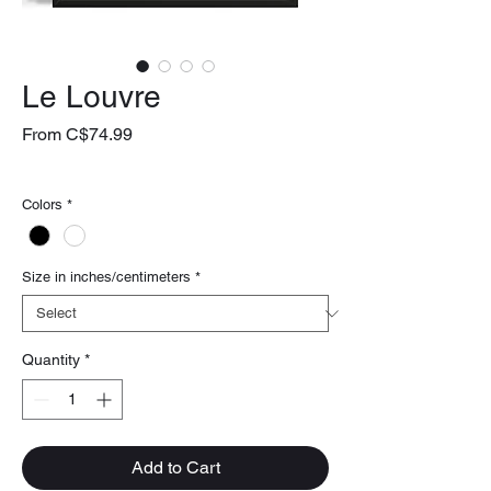
Le Louvre
Sale
From
C$74.99
Price
livraison gratuite
Colors
*
Size in inches/centimeters
*
Quantity
*
Add to Cart