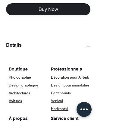
Buy Now
Details
The posters come with a frame, including
glass.
Boutique
Professionnels
Photographie
Décoration pour Airbnb
Design graphique
Design pour immobilier
Architectures
Partenariats
Voitures
Vertical
Horizontal
À propos
Service client
Notre histoire
FAQ
Contact