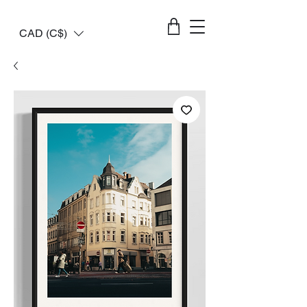
CAD (C$)