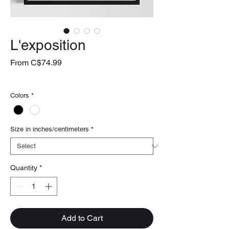
L'exposition
Sale
From
C$74.99
Price
livraison gratuite
Colors
*
Size in inches/centimeters
*
Quantity
*
Add to Cart