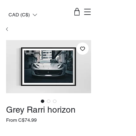
CAD (C$)
Grey Rarri horizon
Sale
From
C$74.99
Price
livraison gratuite