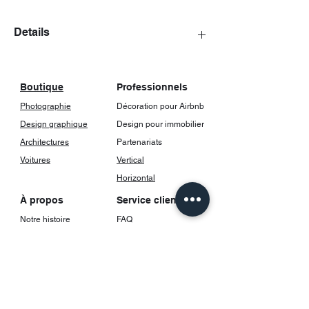
Details
The posters come with a frame, including
glass.
Boutique
Professionnels
Photographie
Décoration pour Airbnb
Design graphique
Design pour immobilier
Architectures
Partenariats
Voitures
Vertical
Horizontal
À propos
Service client
Notre histoire
FAQ
Contact
Livraison et suivi
Retours et
Réseaux sociaux
remboursements
Instagram