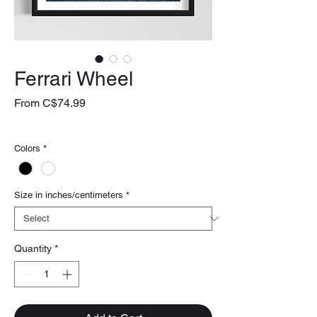
Ferrari Wheel
Sale
From
C$74.99
Price
livraison gratuite
Colors
*
Size in inches/centimeters
*
Quantity
*