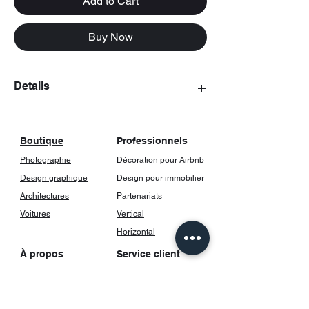
Add to Cart
Buy Now
Details
The posters come with a frame, including
glass.
Boutique
Professionnels
Photographie
Décoration pour Airbnb
Design graphique
Design pour immobilier
Architectures
Partenariats
Voitures
Vertical
Horizontal
À propos
Service client
Notre histoire
FAQ
Contact
Livraison et suivi