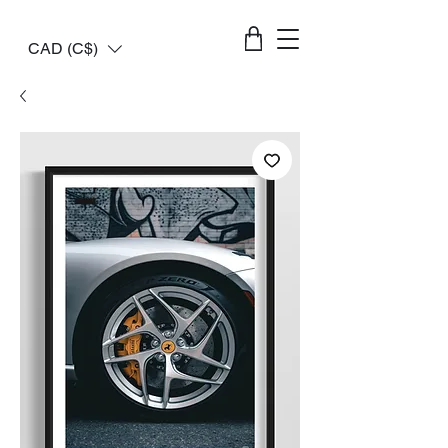
CAD (C$)