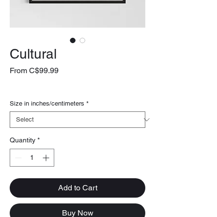
Cultural
Sale
From
C$99.99
Price
livraison gratuite
Size in inches/centimeters
*
Quantity
*
Add to Cart
Buy Now