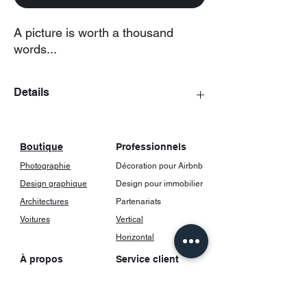
A picture is worth a thousand
words...
Details
The posters come with a frame, including
glass.
Boutique
Professionnels
Photographie
Décoration pour Airbnb
Design graphique
Design pour immobilier
Architectures
Partenariats
Voitures
Vertical
Horizontal
À propos
Service client
Notre histoire
FAQ
Contact